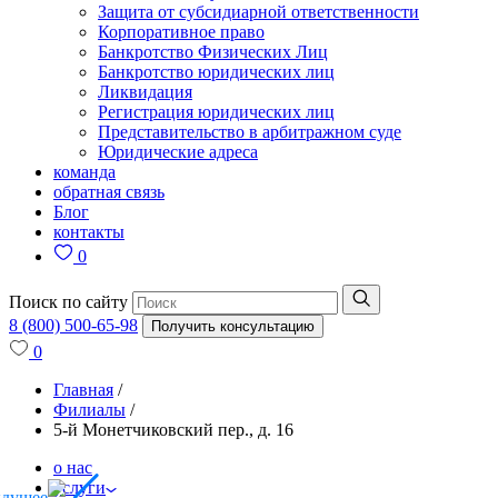
Защита от субсидиарной ответственности
Корпоративное право
Банкротство Физических Лиц
Банкротство юридических лиц
Ликвидация
Регистрация юридических лиц
Представительство в арбитражном суде
Юридические адреса
команда
обратная связь
Блог
контакты
0
Поиск по сайту
8 (800) 500-65-98
Получить консультацию
0
Главная
/
Филиалы
/
5-й Монетчиковский пер., д. 16
о нас
услуги
ыдущее