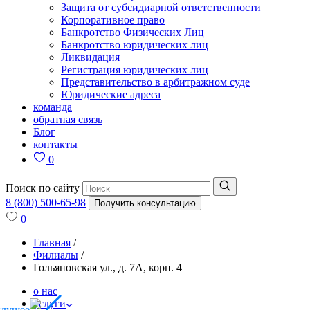
Защита от субсидиарной ответственности
Корпоративное право
Банкротство Физических Лиц
Банкротство юридических лиц
Ликвидация
Регистрация юридических лиц
Представительство в арбитражном суде
Юридические адреса
команда
обратная связь
Блог
контакты
0
Поиск по сайту
8 (800) 500-65-98
Получить консультацию
0
Главная
/
Филиалы
/
Гольяновская ул., д. 7А, корп. 4
о нас
услуги
ыдущее