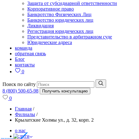
Защита от субсидиарной ответственности
Корпоративное право
Банкротство Физических Лиц
Банкротство юридических лиц
Ликвидация
Регистрация юридических лиц
Представительство в арбитражном суде
Юридические адреса
команда
обратная связь
Блог
контакты
0
Поиск по сайту
8 (800) 500-65-98
Получить консультацию
0
Главная
/
Филиалы
/
Крылатские Холмы ул., д. 32, корп. 2
о нас
услуги
ыдущее