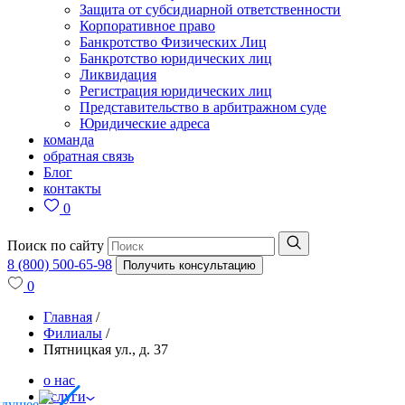
Защита от субсидиарной ответственности
Корпоративное право
Банкротство Физических Лиц
Банкротство юридических лиц
Ликвидация
Регистрация юридических лиц
Представительство в арбитражном суде
Юридические адреса
команда
обратная связь
Блог
контакты
0
Поиск по сайту
8 (800) 500-65-98
Получить консультацию
0
Главная
/
Филиалы
/
Пятницкая ул., д. 37
о нас
услуги
ыдущее