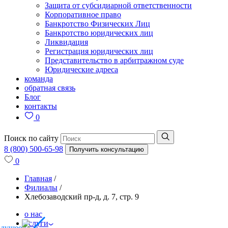
Защита от субсидиарной ответственности
Корпоративное право
Банкротство Физических Лиц
Банкротство юридических лиц
Ликвидация
Регистрация юридических лиц
Представительство в арбитражном суде
Юридические адреса
команда
обратная связь
Блог
контакты
0
Поиск по сайту
8 (800) 500-65-98
Получить консультацию
0
Главная
/
Филиалы
/
Хлебозаводский пр-д, д. 7, стр. 9
о нас
услуги
ыдущее