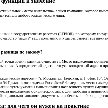
, функции и значение
официальное «место жительства» вашей компании, которое имеет
изитом для любого юридического лица.
ный в государственных реестрах (ЕГРЮЛ), по которому государ
осударство "видит" вашу компанию и куда отправляет все важные
 разница по закону?
ой точки зрения разница существует. Место нахождения юридич
омпания. А юридический адрес – это уже конкретный адрес в пр
ическим адресом – "г. Москва, ул. Тверская, д. 1, офис 10". Эт
тьи 54 Гражданского кодекса Российской Федерации, место нахож
рации путем указания наименования населенного пункта (муни
места нахождения юридического лица. Для удобства и привычки
бы правильно заполнять документы и избегать ошибок при реги
: для чего он нужен на практике