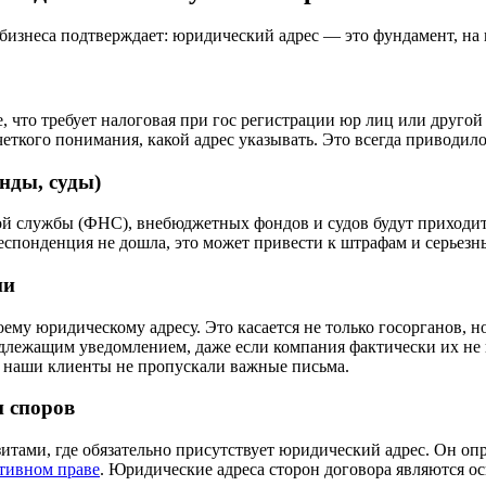
изнеса подтверждает: юридический адрес — это фундамент, на 
е, что требует налоговая при гос регистрации юр лиц или друго
еткого понимания, какой адрес указывать. Это всегда приводил
нды, суды)
вой службы (ФНС), внебюджетных фондов и судов будут приходи
респонденция не дошла, это может привести к штрафам и серьез
ии
ему юридическому адресу. Это касается не только госорганов, н
длежащим уведомлением, даже если компания фактически их не 
ы наши клиенты не пропускали важные письма.
и споров
итами, где обязательно присутствует юридический адрес. Он опре
тивном праве
. Юридические адреса сторон договора являются о