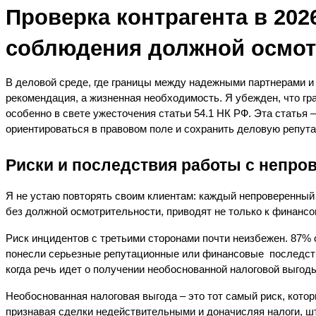
Проверка контрагента в 202
соблюдения должной осмот
В деловой среде, где границы между надежными партнерами и 
рекомендация, а жизненная необходимость. Я убежден, что гр
особенно в свете ужесточения статьи 54.1 НК РФ. Эта статья 
ориентироваться в правовом поле и сохранить деловую репут
Риски и последствия работы с непро
Я не устаю повторять своим клиентам: каждый непроверенный 
без должной осмотрительности, приводят не только к финансо
Риск инцидентов с третьими сторонами почти неизбежен. 87% о
понесли серьезные репутационные или финансовые  последстви
когда речь идет о получении необоснованной налоговой выгод
Необоснованная налоговая выгода – это тот самый риск, кото
признавая сделки недействительными и доначисляя налоги, ш