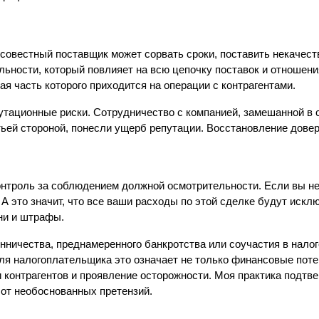
вестный поставщик может сорвать сроки, поставить некачестве
ельности, который повлияет на всю цепочку поставок и отношен
я часть которого приходится на операции с контрагентами.
тационные риски. Сотрудничество с компанией, замешанной в с
ьей стороной, понесли ущерб репутации. Восстановление довер
нтроль за соблюдением должной осмотрительности. Если вы не 
А это значит, что все ваши расходы по этой сделке будут искл
ни и штрафы.
ничества, преднамеренного банкротства или соучастия в налог
я налогоплательщика это означает не только финансовые потери
контрагентов и проявление осторожности. Моя практика подтвер
 от необоснованных претензий.