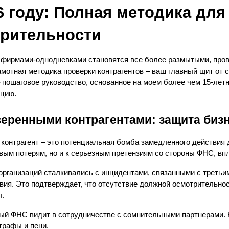
6 году: Полная методика для
рительности
фирмами-однодневками становятся все более размытыми, провер
амотная методика проверки контрагентов – ваш главный щит от 
– пошаговое руководство, основанное на моем более чем 15-лет
ацию.
веренными контрагентами: защита биз
контрагент – это потенциальная бомба замедленного действия д
вым потерям, но и к серьезным претензиям со стороны ФНС, впл
рганизаций сталкивались с инцидентами, связанными с третьими
я. Это подтверждает, что отсутствие должной осмотрительности
ы.
рый ФНС видит в сотрудничестве с сомнительными партнерами. Н
трафы и пени.