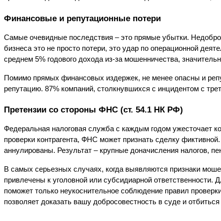
Финансовые и репутационные потери
Самые очевидные последствия – это прямые убытки. Недобросо
бизнеса это не просто потери, это удар по операционной деят
среднем 5% годового дохода из-за мошенничества, значительна
Помимо прямых финансовых издержек, не менее опасны и репу
репутацию. 87% компаний, столкнувшихся с инцидентом с трет
Претензии со стороны ФНС (ст. 54.1 НК РФ)
Федеральная налоговая служба с каждым годом ужесточает ко
проверки контрагента, ФНС может признать сделку фиктивной. 
аннулированы. Результат – крупные доначисления налогов, пе
В самых серьезных случаях, когда выявляются признаки мошен
привлечены к уголовной или субсидиарной ответственности. Дл
поможет только неукоснительное соблюдение правил проверки 
позволяет доказать вашу добросовестность в суде и отбиться