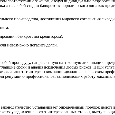
м соответствии с законом, следуя индивидуально разработанно
каза на любой стадии банкротства юридического лица как креди
льного производства, достижения мирового соглашения с кред
твом.
ирования банкротства кредитором).
если невозможно погасить долги.
ет собой процедуру, направленную на законную ликвидацию пре
чайшие сроки и анализ исключения любых рисков. Наши услуги 
который защитит интересы компании-должника на высоком проф
жили репутацию профессионалов, выполняющих работу максимал
законодательство устанавливает определенный порядок действи
ляется уведомление всех заинтересованных сторон, выступающи